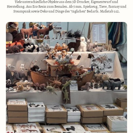
Viele unterschiedliche Objekte aus dem 3D Drucker, Eigenentwurf und
Herstellung. Aus Eco Resin zum Bemalen. Ab 5 mm. Spielzeug, Tiere, Fantasy und
Steampunk sowie Deko und Dinge des "täglichen" Bedarfs. Maßstab 1:12.